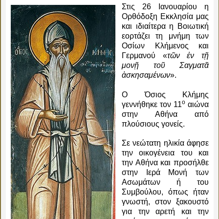
Στις 26 Ιανουαρίου η
Ορθόδοξη Εκκλησία μας
και ιδιαίτερα η Βοιωτική
εορτάζει τη μνήμη των
Οσίων Κλήμενος και
Γερμανού «
τῶν ἐν τῇ
μονῇ τοῦ Σαγματᾶ
ἀσκησαμένων
».
Ο Όσιος Κλήμης
ο
γεννήθηκε τον 11
αιώνα
στην Αθήνα από
πλούσιους γονείς.
Σε νεώτατη ηλικία άφησε
την οικογένεια του και
την Αθήνα και προσήλθε
στην Ιερά Μονή των
Ασωμάτων ή του
Συμβούλου, όπως ήταν
γνωστή, στον ξακουστό
για την αρετή και την