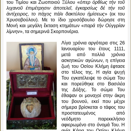
του Τιμίου και Ζωοποιού Ξύλου «
ὁπερ ὀρθίως τήν τοῦ
λιχανοῦ ἐπιμέτρησιν ἀποτελεῖ, ἐγκαρσίως δέ τήν τοῦ
ἀντίχειρος, το πάχος πάλι δακτύλου ἡμίσεως
» (εκ του
Χρυσοβούλου). Με το ίδιο χρυσόβουλο δώρησε στη
Μονή και μεγάλη ἔκταση κτημάτων «
παρά τήν Οὐγγρίαν
λίμνην
», τα σημερινά Σκορπονέρια.
Λίγα χρόνια αργότερα στις 26
Ιανουαρίου του έτους 1111,
μετά από πολλά χρόνια
ασκητικών αγώνων, η επίγεια
ζωή του Οσίου Κλήμη έφτασε
στο τέλος της. Η αγία ψυχή
Του εγκατέλειψε το σώμα Του
και πορεύθηκε στο Βασιλέα
της Δόξης. Το σώμα Του
έθαψαν οι μοναχοί στην άκρη
του βουνού, εκεί που μέχρι
σήμερα βρίσκεται ο τάφος του
προστατευμένος από
νεόδμητο παρεκκλήσιο
αφιερωμένο στο όνομά Του. Η
αγία Κάρα του Οσίου Κλήμη