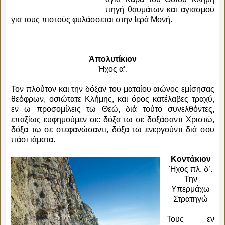
πηγή θαυμάτων και αγιασμού
για τους πιστούς φυλάσσεται στην Ιερά Μονή.
Ἀπολυτίκιον
Ήχος α’.
Τον πλούτον και την δόξαν του ματαίου αιώνος εμίσησας
θεόφρων, οσιώτατε Κλήμης, και όρος κατέλαβες τραχύ,
εν ω προσομίλεις τω Θεώ, διά τούτο συνελθόντες,
επαξίως ευφημούμεν σε: δόξα τω σε δοξάσαντι Χριστώ,
δόξα τω σε στεφανώσαντι, δόξα τω ενεργούντι διά σου
πάσι ιάματα.
Κοντάκιον
Ήχος πλ. δ’.
Την
Υπερμάχω
Στρατηγώ
Τους εν