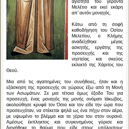
αγιότητα του γέροντα
Μελέτιο και εκεί εκάρη
απ’ αυτόν μοναχός.
Κάτω από τη σοφή
καθοδήγηση του Οσίου
Μελετίου, ο Κλήμης
αναδείχθηκε μέγας
ασκητής, εργάτης της
προσευχής και της
νηστείας και σκεύος
εκλεκτό της Χάριτος του
Θεού.
Μια από τις αγαπημένες του συνήθειες, ήταν και η
εξάσκηση της προσευχής σε χώρους έξω από τη Μονή
των Ασωμάτων. Σε μια τέτοια όμως έξοδο Του για
προσευχή, ένας μοναχός της μονής ονόματι Ιάκωβος,
ακολούθησε κρυφά τον Όσιο και τον είδε την ώρα που
προσευχόταν, να στέκεται ψηλά ως ένα πήχυ στον αέρα,
με υψωμένο το βλέμμα και τα χέρια του στον ουρανό.
Αμέσως έκπληκτος και συγκινημένος γύρισε και
διηγήθηκε το θαύμα που είδε στους υπόλοιπους