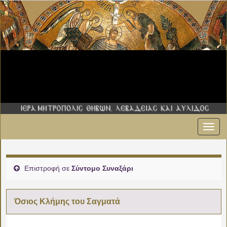
Εναλ
πλοήγ
Επιστροφή σε
Σύντομο Συναξάρι
Όσιος Κλήμης του Σαγματά