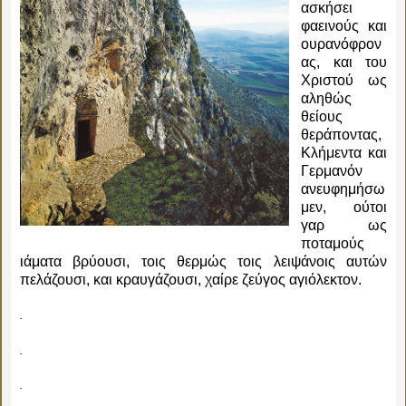
ασκήσει
φαεινούς και
ουρανόφρον
ας, και του
Χριστού ως
αληθώς
θείους
θεράποντας,
Κλήμεντα και
Γερμανόν
ανευφημήσω
μεν, ούτοι
γαρ ως
ποταμούς
ιάματα βρύουσι, τοις θερμώς τοις λειψάνοις αυτών
πελάζουσι, και κραυγάζουσι, χαίρε ζεύγος αγιόλεκτον.
.
.
.