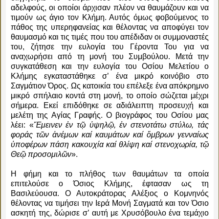
αδελφούς, οι οποίοι άρχισαν πλέον να θαυμάζουν και να
τιμούν ως άγιο τον Κλήμη. Αυτός όμως φοβούμενος το
πάθος της υπερηφανείας και θέλοντας να αποφύγει τον
θαυμασμό και τις τιμές που του απέδιδαν οι συμμοναστές
του, ζήτησε την ευλογία του Γέροντα Του για να
αναχωρήσει από τη μονή του Συμβούλου. Μετά την
συγκατάθεση και την ευλογία του Οσίου Μελετίου ο
Κλήμης εγκαταστάθηκε σ’ ένα μικρό κοινόβιο στο
Σαγμάτιον Όρος. Ως κατοικία του επέλεξε ένα απόκρημνο
μικρό σπήλαιο κοντά στη μονή, το οποίο σώζεται μέχρι
σήμερα. Εκεί επιδόθηκε σε αδιάλειπτη προσευχή και
μελέτη της Αγίας Γραφής. Ο βιογράφος του Οσίου μας
λέει: «
Ἔμεινεν ἐν τῷ ὑψηλῷ, ἐν στενοτάτω στύλω, τάς
φοράς τῶν ἀνέμων καί καυμάτων καί ὄμβρων γενναίως
ὑποφέρων πάση κακουχία καί θλίψη καί στενοχωρία, τῷ
Θεῷ προσομιλῶν
».
Η φήμη και το πλήθος των θαυμάτων τα οποία
επιτελούσε ο Όσιος Κλήμης, έφτασαν ως τη
Βασιλεύουσα. Ο Αυτοκράτορας Αλέξιος ο Κομνηνός
θέλοντας να τιμήσει την Ιερά Μονή Σαγματά και τον Όσιο
ασκητή της, δώρισε σ’ αυτή με Χρυσόβουλο ένα τεμάχιο