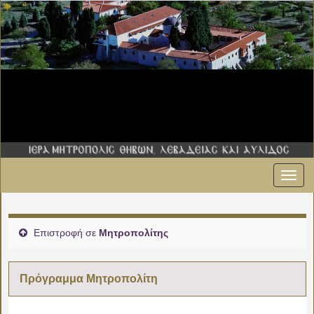
Εναλ
πλοήγ
Επιστροφή σε
Μητροπολίτης
Πρόγραμμα Μητροπολίτη