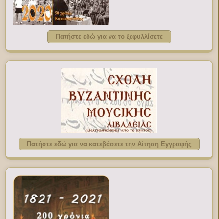
Πατήστε εδώ για να το ξεφυλλίσετε
Πατήστε εδώ για να κατεβάσετε την Αίτηση Εγγραφής