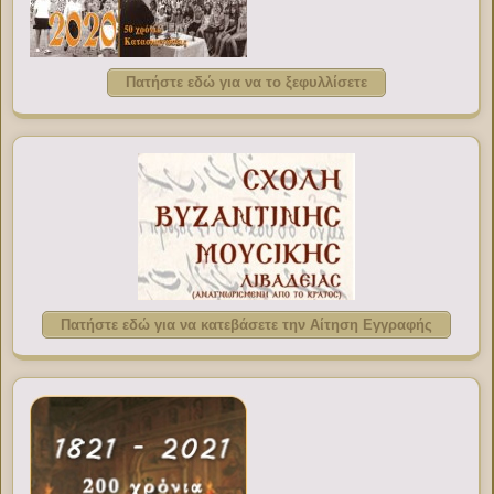
Πατήστε εδώ για να το ξεφυλλίσετε
Πατήστε εδώ για να κατεβάσετε την Αίτηση Εγγραφής