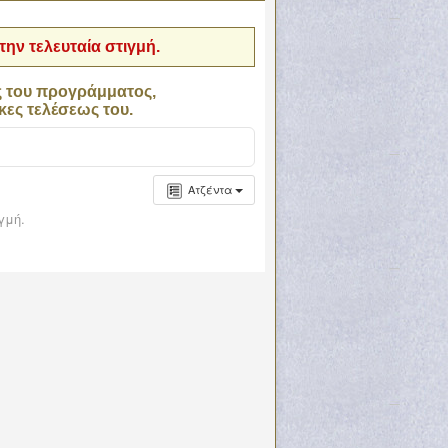
ην τελευταία στιγμή.
ς του προγράμματος,
κες τελέσεως του.
Ατζέντα
γμή.