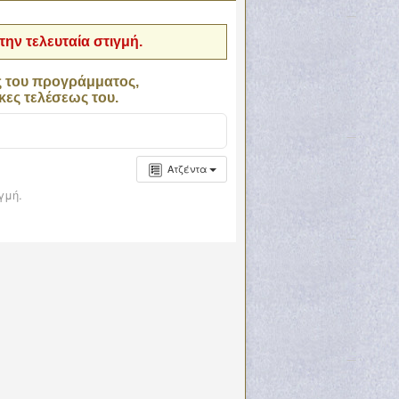
ην τελευταία στιγμή.
ς του προγράμματος,
κες τελέσεως του.
Ατζέντα
γμή.