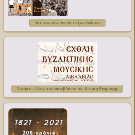
Πατήστε εδώ για να το ξεφυλλίσετε
Πατήστε εδώ για να κατεβάσετε την Αίτηση Εγγραφής