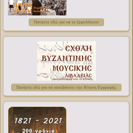
Πατήστε εδώ για να το ξεφυλλίσετε
Πατήστε εδώ για να κατεβάσετε την Αίτηση Εγγραφής