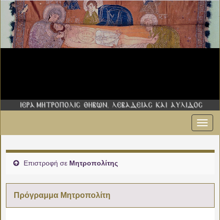
Εναλ
πλοήγ
Επιστροφή σε
Μητροπολίτης
Πρόγραμμα Μητροπολίτη