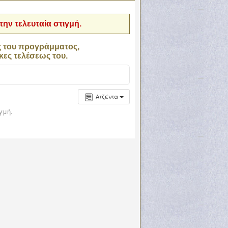
ην τελευταία στιγμή.
ς του προγράμματος,
κες τελέσεως του.
Ατζέντα
γμή.