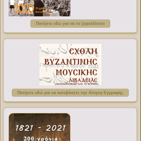
Πατήστε εδώ για να το ξεφυλλίσετε
Πατήστε εδώ για να κατεβάσετε την Αίτηση Εγγραφής