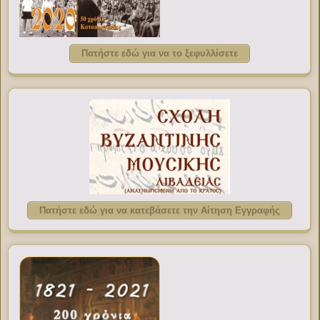
Πατήστε εδώ για να το ξεφυλλίσετε
Πατήστε εδώ για να κατεβάσετε την Αίτηση Εγγραφής