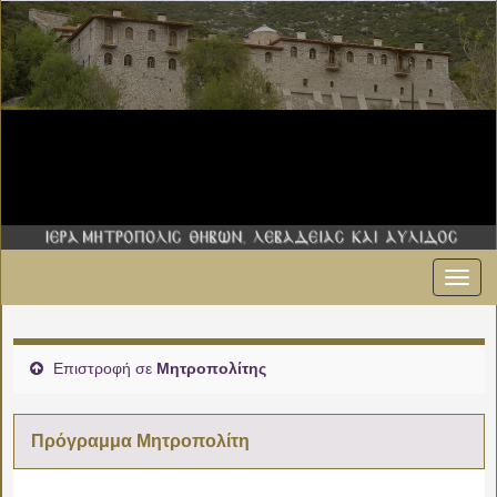
Εναλ
πλοήγ
Επιστροφή σε
Μητροπολίτης
Πρόγραμμα Μητροπολίτη