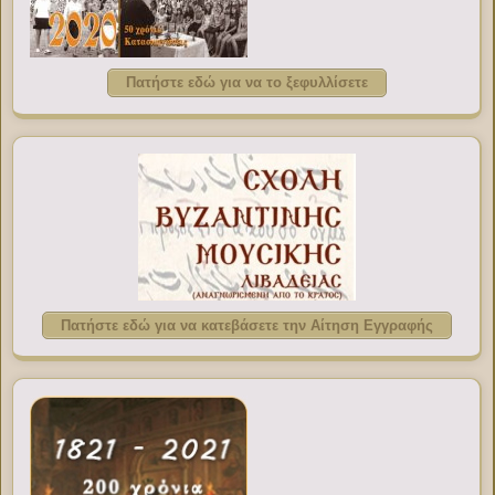
Πατήστε εδώ για να το ξεφυλλίσετε
Πατήστε εδώ για να κατεβάσετε την Αίτηση Εγγραφής