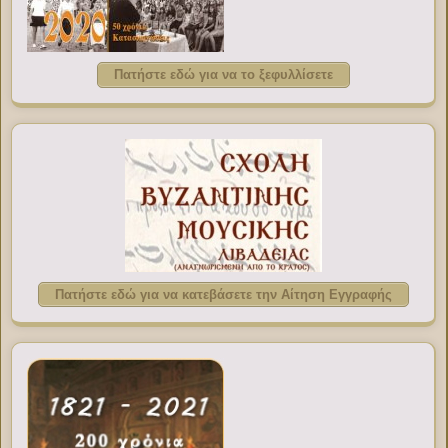
Πατήστε εδώ για να το ξεφυλλίσετε
Πατήστε εδώ για να κατεβάσετε την Αίτηση Εγγραφής