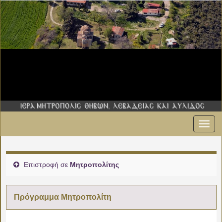
Εναλ
πλοήγ
Επιστροφή σε
Μητροπολίτης
Πρόγραμμα Μητροπολίτη