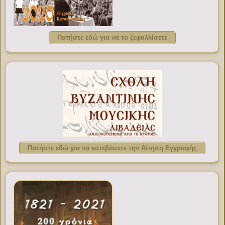
Πατήστε εδώ για να το ξεφυλλίσετε
Πατήστε εδώ για να κατεβάσετε την Αίτηση Εγγραφής