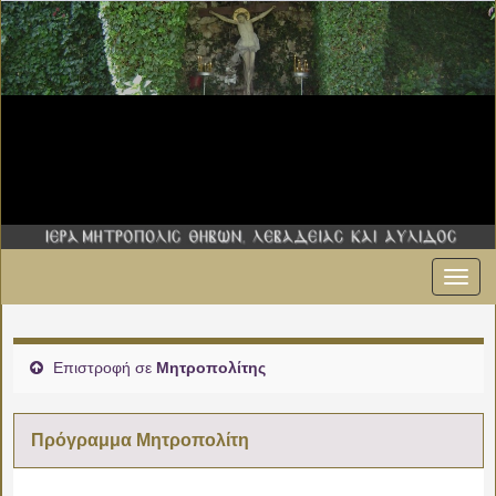
Εναλ
πλοήγ
Επιστροφή σε
Μητροπολίτης
Πρόγραμμα Μητροπολίτη