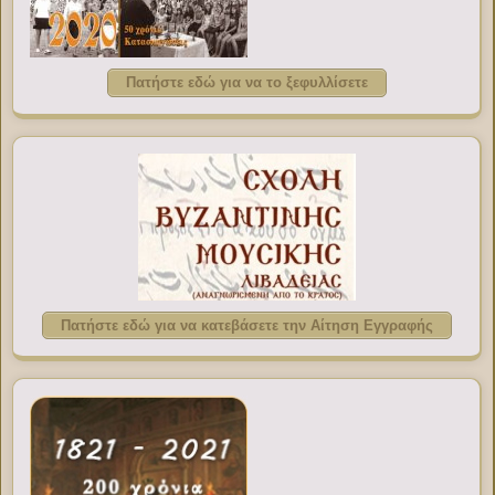
Πατήστε εδώ για να το ξεφυλλίσετε
Πατήστε εδώ για να κατεβάσετε την Αίτηση Εγγραφής