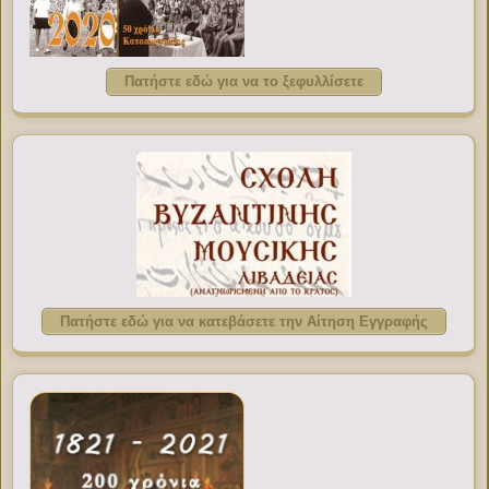
Πατήστε εδώ για να το ξεφυλλίσετε
Πατήστε εδώ για να κατεβάσετε την Αίτηση Εγγραφής