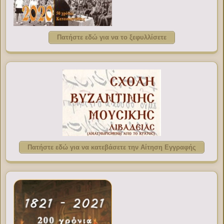
Πατήστε εδώ για να το ξεφυλλίσετε
Πατήστε εδώ για να κατεβάσετε την Αίτηση Εγγραφής