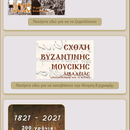
Πατήστε εδώ για να το ξεφυλλίσετε
Πατήστε εδώ για να κατεβάσετε την Αίτηση Εγγραφής