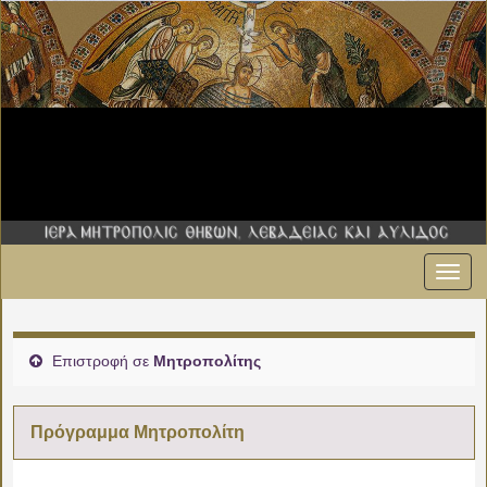
Εναλ
πλοήγ
Επιστροφή σε
Μητροπολίτης
Πρόγραμμα Μητροπολίτη