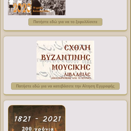
Πατήστε εδώ για να το ξεφυλλίσετε
Πατήστε εδώ για να κατεβάσετε την Αίτηση Εγγραφής