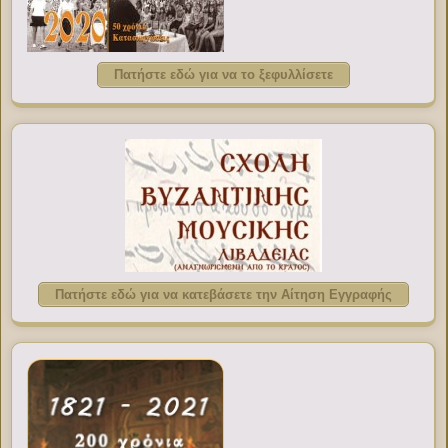
Πατήστε εδώ για να το ξεφυλλίσετε
Πατήστε εδώ για να κατεβάσετε την Αίτηση Εγγραφής