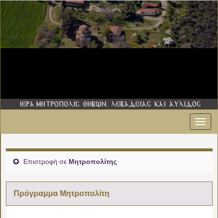
Εναλ
πλοήγ
Επιστροφή σε
Μητροπολίτης
Πρόγραμμα Μητροπολίτη