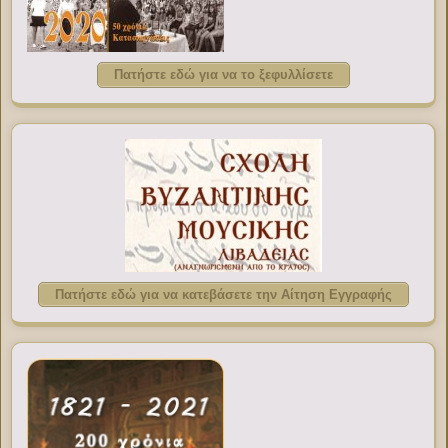
Πατήστε εδώ για να το ξεφυλλίσετε
Πατήστε εδώ για να κατεβάσετε την Αίτηση Εγγραφής