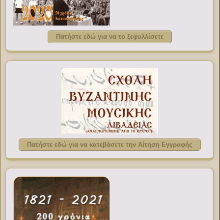
Πατήστε εδώ για να το ξεφυλλίσετε
Πατήστε εδώ για να κατεβάσετε την Αίτηση Εγγραφής