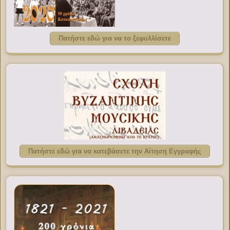
Πατήστε εδώ για να το ξεφυλλίσετε
Πατήστε εδώ για να κατεβάσετε την Αίτηση Εγγραφής