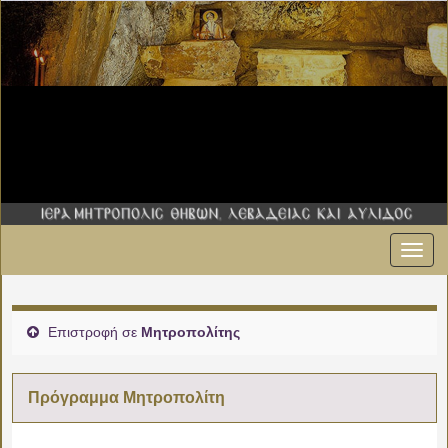
Εναλ
πλοήγ
Επιστροφή σε
Μητροπολίτης
Πρόγραμμα Μητροπολίτη