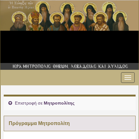
Εναλ
πλοήγ
Επιστροφή σε
Μητροπολίτης
Πρόγραμμα Μητροπολίτη