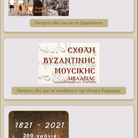
Πατήστε εδώ για να το ξεφυλλίσετε
Πατήστε εδώ για να κατεβάσετε την Αίτηση Εγγραφής