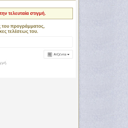
ην τελευταία στιγμή.
ς του προγράμματος,
κες τελέσεως του.
Ατζέντα
γμή.