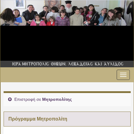
Εναλ
πλοήγ
Επιστροφή σε
Μητροπολίτης
Πρόγραμμα Μητροπολίτη