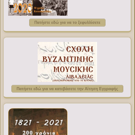
Πατήστε εδώ για να το ξεφυλλίσετε
Πατήστε εδώ για να κατεβάσετε την Αίτηση Εγγραφής