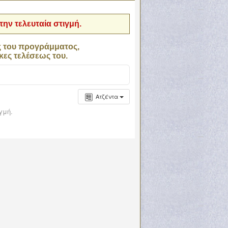
ην τελευταία στιγμή.
ς του προγράμματος,
κες τελέσεως του.
Ατζέντα
γμή.