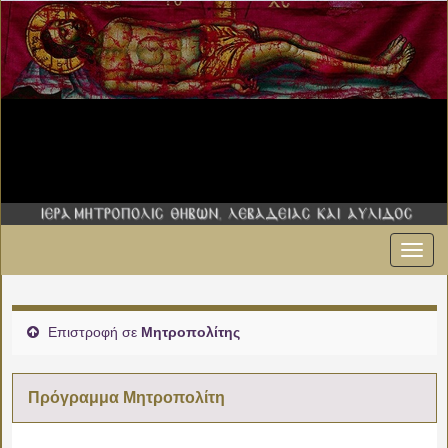
Εναλ
πλοήγ
Επιστροφή σε
Μητροπολίτης
Πρόγραμμα Μητροπολίτη