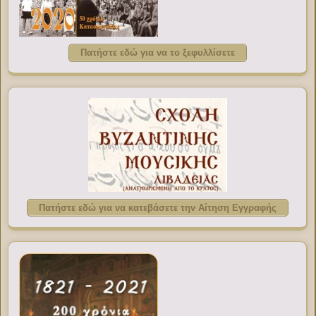
Πατήστε εδώ για να το ξεφυλλίσετε
Πατήστε εδώ για να κατεβάσετε την Αίτηση Εγγραφής