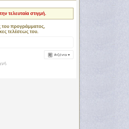
ην τελευταία στιγμή.
ς του προγράμματος,
κες τελέσεως του.
Ατζέντα
γμή.