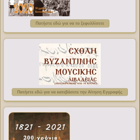
Πατήστε εδώ για να το ξεφυλλίσετε
Πατήστε εδώ για να κατεβάσετε την Αίτηση Εγγραφής