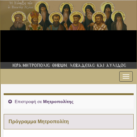
Εναλ
πλοήγ
Επιστροφή σε
Μητροπολίτης
Πρόγραμμα Μητροπολίτη