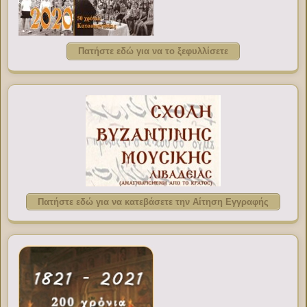
Πατήστε εδώ για να το ξεφυλλίσετε
Πατήστε εδώ για να κατεβάσετε την Αίτηση Εγγραφής