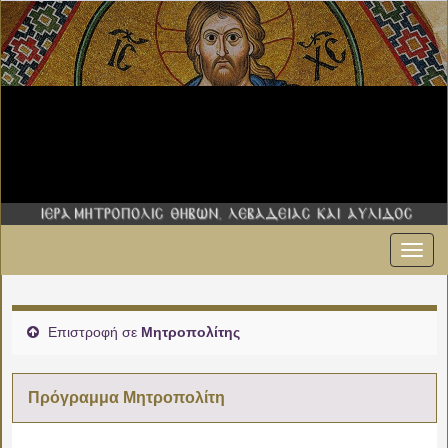
Εναλ
πλοήγ
Επιστροφή σε
Μητροπολίτης
Πρόγραμμα Μητροπολίτη