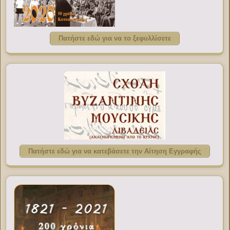
Πατήστε εδώ για να το ξεφυλλίσετε
Πατήστε εδώ για να κατεβάσετε την Αίτηση Εγγραφής