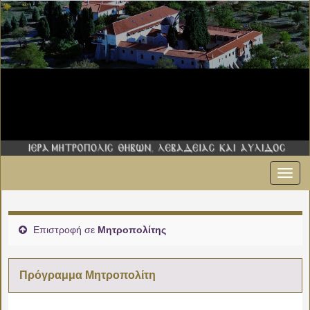
Εναλ
πλοήγ
Επιστροφή σε
Μητροπολίτης
Πρόγραμμα Μητροπολίτη