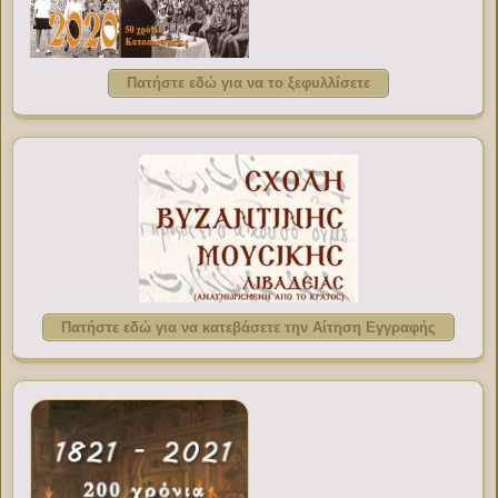
Πατήστε εδώ για να το ξεφυλλίσετε
Πατήστε εδώ για να κατεβάσετε την Αίτηση Εγγραφής