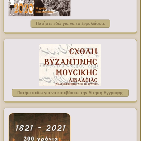
Πατήστε εδώ για να το ξεφυλλίσετε
Πατήστε εδώ για να κατεβάσετε την Αίτηση Εγγραφής