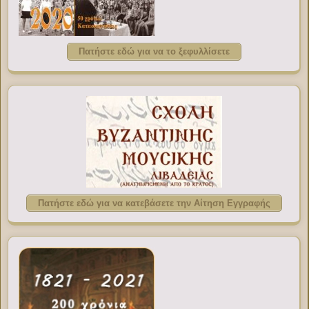
Πατήστε εδώ για να το ξεφυλλίσετε
Πατήστε εδώ για να κατεβάσετε την Αίτηση Εγγραφής