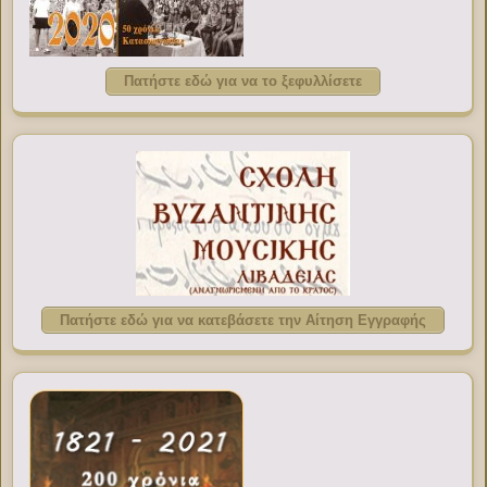
Πατήστε εδώ για να το ξεφυλλίσετε
Πατήστε εδώ για να κατεβάσετε την Αίτηση Εγγραφής