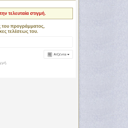
ην τελευταία στιγμή.
ς του προγράμματος,
κες τελέσεως του.
Ατζέντα
γμή.