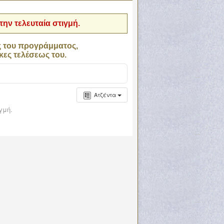
ην τελευταία στιγμή.
ς του προγράμματος,
κες τελέσεως του.
Ατζέντα
γμή.