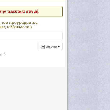
ην τελευταία στιγμή.
ς του προγράμματος,
κες τελέσεως του.
Ατζέντα
γμή.