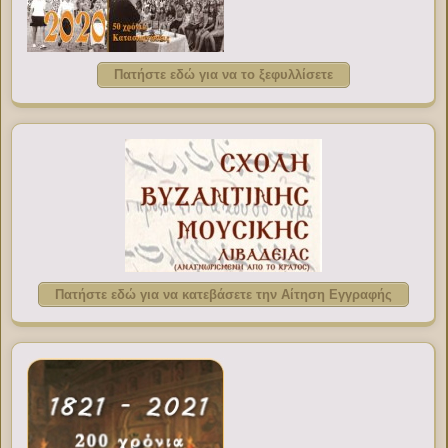
Πατήστε εδώ για να το ξεφυλλίσετε
Πατήστε εδώ για να κατεβάσετε την Αίτηση Εγγραφής