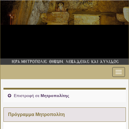
Εναλ
πλοήγ
Επιστροφή σε
Μητροπολίτης
Πρόγραμμα Μητροπολίτη