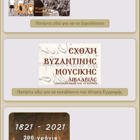
Πατήστε εδώ για να το ξεφυλλίσετε
Πατήστε εδώ για να κατεβάσετε την Αίτηση Εγγραφής