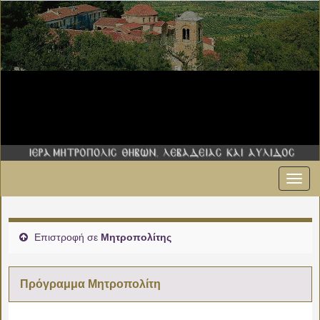
Εναλ
πλοήγ
Επιστροφή σε
Μητροπολίτης
Πρόγραμμα Μητροπολίτη