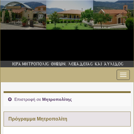
Εναλ
πλοήγ
Επιστροφή σε
Μητροπολίτης
Πρόγραμμα Μητροπολίτη