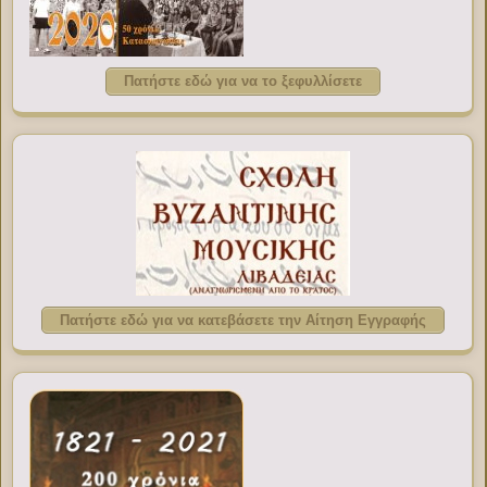
Πατήστε εδώ για να το ξεφυλλίσετε
Πατήστε εδώ για να κατεβάσετε την Αίτηση Εγγραφής