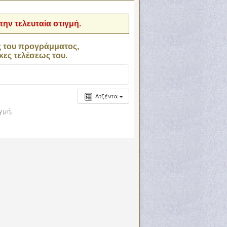
ην τελευταία στιγμή.
ς του προγράμματος,
κες τελέσεως του.
Ατζέντα
γμή.