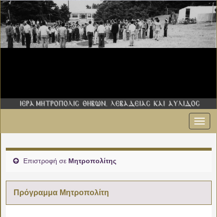
Εναλ
πλοήγ
Επιστροφή σε
Μητροπολίτης
Πρόγραμμα Μητροπολίτη