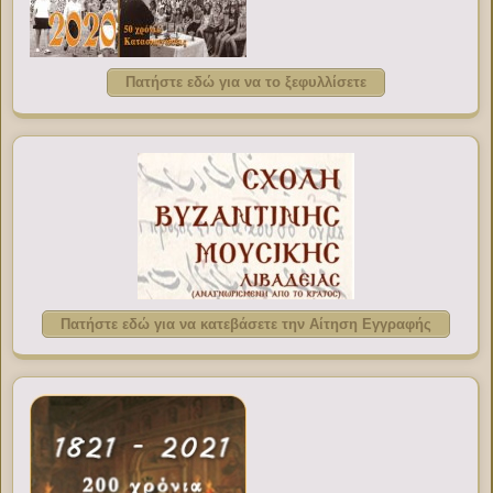
Πατήστε εδώ για να το ξεφυλλίσετε
Πατήστε εδώ για να κατεβάσετε την Αίτηση Εγγραφής