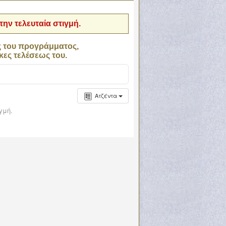
ην τελευταία στιγμή.
ς του προγράμματος,
κες τελέσεως του.
Ατζέντα
γμή.