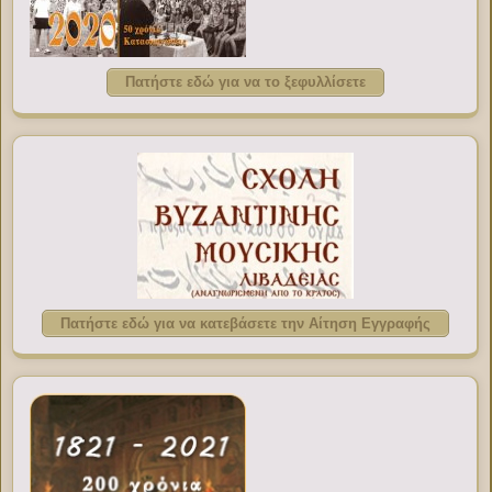
Πατήστε εδώ για να το ξεφυλλίσετε
Πατήστε εδώ για να κατεβάσετε την Αίτηση Εγγραφής