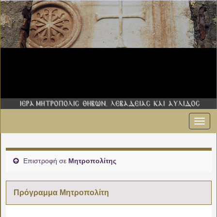
Εναλ
πλοήγ
Επιστροφή σε
Μητροπολίτης
Πρόγραμμα Μητροπολίτη