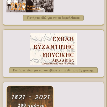
Πατήστε εδώ για να το ξεφυλλίσετε
Πατήστε εδώ για να κατεβάσετε την Αίτηση Εγγραφής