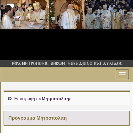
Εναλ
πλοήγ
Επιστροφή σε
Μητροπολίτης
Πρόγραμμα Μητροπολίτη