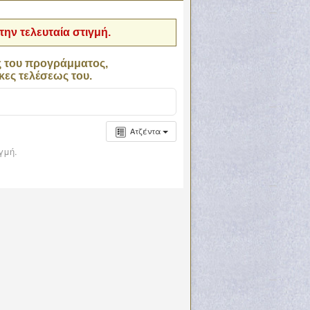
ην τελευταία στιγμή.
ς του προγράμματος,
κες τελέσεως του.
Ατζέντα
γμή.