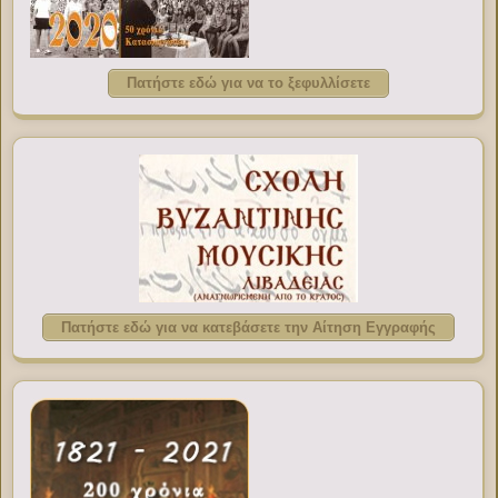
Πατήστε εδώ για να το ξεφυλλίσετε
Πατήστε εδώ για να κατεβάσετε την Αίτηση Εγγραφής