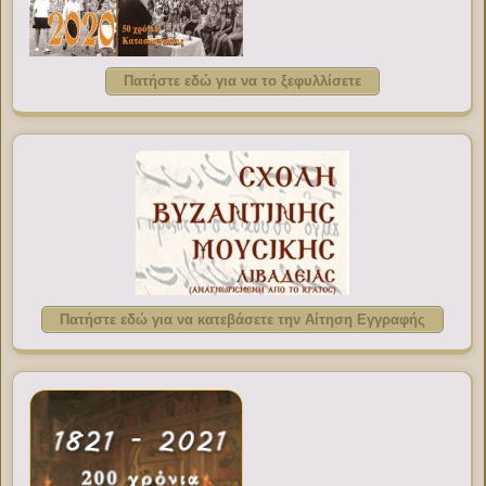
Πατήστε εδώ για να το ξεφυλλίσετε
Πατήστε εδώ για να κατεβάσετε την Αίτηση Εγγραφής