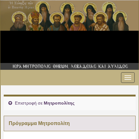
Εναλ
πλοήγ
Επιστροφή σε
Μητροπολίτης
Πρόγραμμα Μητροπολίτη