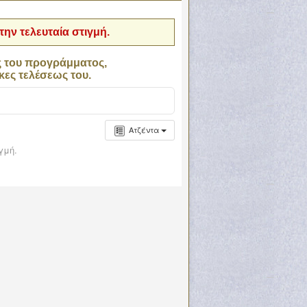
ην τελευταία στιγμή.
ς του προγράμματος,
κες τελέσεως του.
Ατζέντα
γμή.